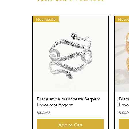
Nouveauté
Nouve
Bracelet de manchette Serpent
Brac
Envoutant Argent
Envo
Price
Price
€22.90
€22.
Add to Cart