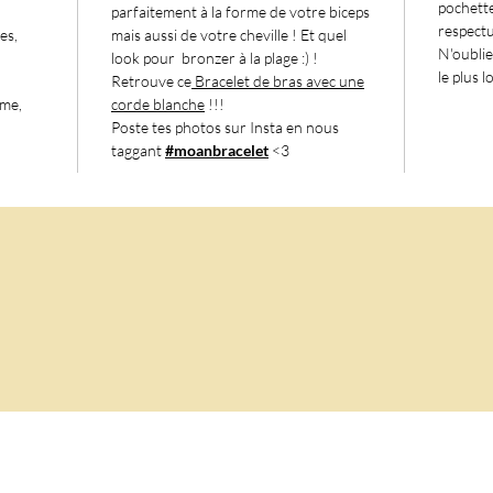
pochette
parfaitement à la forme de votre biceps
Faites 
respectu
es,
mais aussi de votre cheville ! Et quel
avec u
N'oublie
look pour bronzer à la plage :) !
touche
le plus 
Retrouve ce
Bracelet de bras
avec une
bracel
ème,
corde blanche
!!!
embrass
Poste tes photos sur Insta en nous
taggant
#moanbracelet
<3
d'aven
mainte
incont
bracele