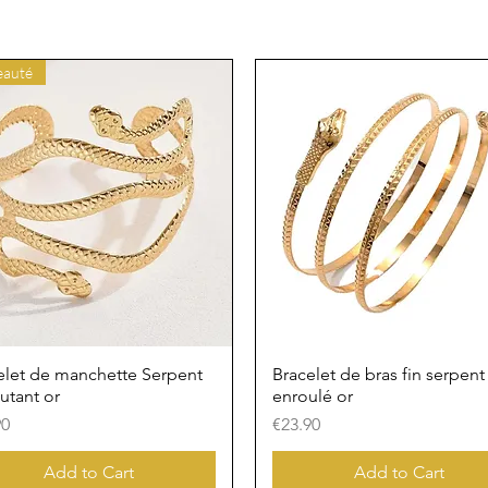
auté
elet de manchette Serpent
Bracelet de bras fin serpent
utant or
enroulé or
Price
90
€23.90
Add to Cart
Add to Cart