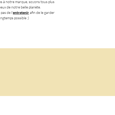
s à notre marque, soyons tous plus
plaisir ou Faites-vous plaisir
eux de notre belle planète.
ne valeur sûre ! Apportez une
 pas de
l'
entretenir
afin de le garder
 bohème à votre style avec le
longtemps possible ;)
et "Coquillage Bohème" et
ez l'esprit de liberté et
ture. Commandez dès
nant et ajoutez ce bijou
ournable à votre collection de
ts de bras et de chevilles.