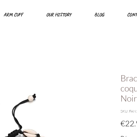
ARM CUFF
OUR HISTORY
BLOG
CONT
Brac
coqu
Noir
SKU: FAN
€22.