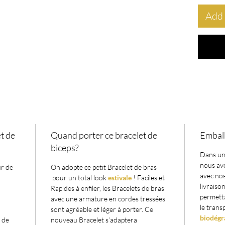
Add 
Ce bijo
complé
ce soit
en jour
peut êt
minimal
bracele
superpo
Offrez-
t de
Quand porter ce bracelet de
Embal
"Coquil
biceps?
emporte
Dans un
envoûta
nous avo
ur de
On adopte ce petit Bracelet de bras
couleur
avec nos
pour un total look
estivale
! Faciles et
ce brac
livraiso
Rapides à enfiler, les Bracelets de bras
permett
aspect o
avec une armature en cordes tressées
le trans
sont agréable et léger à porter. Ce
_______
biodégr
t de
nouveau Bracelet s’adaptera