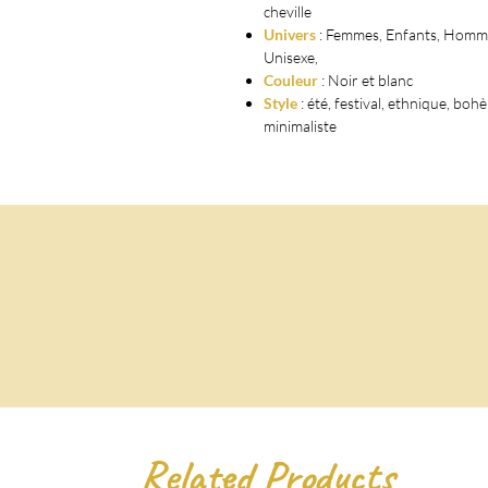
cheville
Univers
: Femmes, Enfants, Homm
Unisexe,
Couleur
: Noir et blanc
Style
: été, festival, ethnique, boh
minimaliste
Related Products