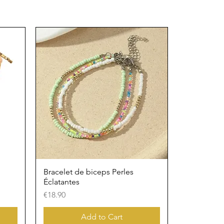
Bracelet de biceps Perles
Éclatantes
Price
€18.90
Add to Cart