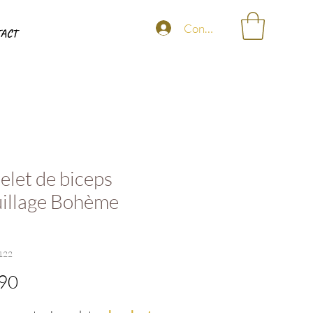
Connexion
ACT
elet de biceps
illage Bohème
122
Price
90