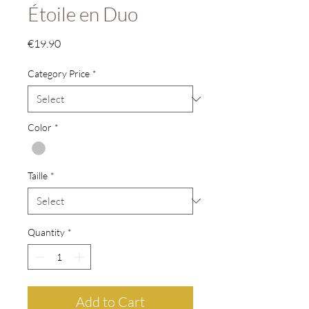
Étoile en Duo
Price
€19.90
Category Price
*
Color
*
Taille
*
Quantity
*
Add to Cart