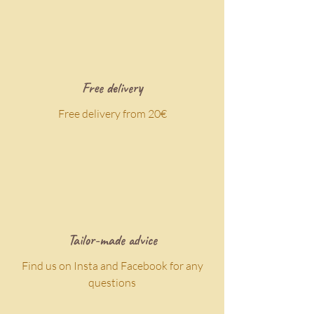
#bijouxuniques #styleélégant
#accessoiremode
Nos bijoux sont faits d'alliage,
durable et léger, lisse et
confortable, permettant une
Free delivery
utilisation longue durée.
Free delivery from 20€
_________
Faites plaisir ou Faites-vous
plaisir avec une valeur sûre !
_________
Nos bijoux sont en Alliage de
cuivre, résistant à la rouille !
Tailor-made advice
Find us on Insta and Facebook for any
questions