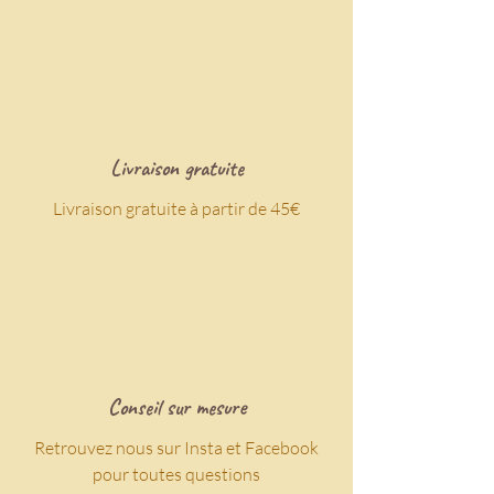
plaisir avec une valeur sûre !
_________
Nos bijoux sont en Alliage de
cuivre, résistant à la rouille !
Livraison gratuite
Livraison gratuite à partir de 45€
Conseil sur mesure
Retrouvez nous sur Insta et Facebook
pour toutes questions