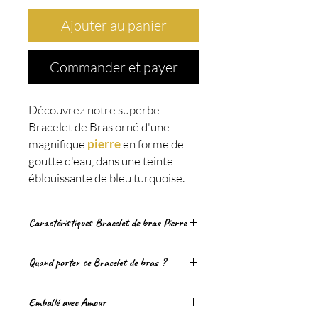
Ajouter au panier
Commander et payer
Découvrez notre superbe
Bracelet de Bras orné d'une
magnifique
pierre
en forme de
goutte d'eau, dans une teinte
éblouissante de bleu turquoise.
Ce bijou unique et élégant
ajoutera une touche de
Caractéristiques Bracelet de bras Pierre
sophistication à votre style, en
mettant en valeur la beauté
Dimension
: de 240 à 290 mm (tour
naturelle de la pierre.
Quand porter ce Bracelet de bras ?
de bras)
matériel
: Métal couleur argent,
Que ce soit pour une occasion spéciale,
pierre bleu turquoise
La pierre bleu turquoise est
Emballé avec Amour
une soirée élégante ou simplement pour
Propriétés
: Apaisantes, protectrices,
réputée pour ses propriétés