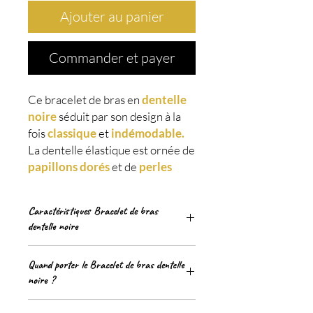
Ajouter au panier
Commander et payer
Ce bracelet de bras en
dentelle
noire
séduit par son design à la
fois
classique
et
indémodable.
La dentelle élastique est ornée de
papillons dorés
et de
perles
ainsi que de deux
chaînes harmonieuses, tombant
Caractéristiques Bracelet de bras
de part et d’autre de votre bras.
dentelle noire
Ce brassard apportera une
touche
raffinée
à votre tenue.
Quand porter le Bracelet de bras dentelle
Longueur
: de 200 à 300 mm (tour
noire ?
de bras)
Nos bijoux sont faits d'alliage,
Diamètre
: 7.2 cm réglable
durable et léger, lisse et
On adopte ce petit Bracelet de bras
Forme du bijou
: Dentelles papillons