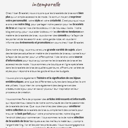
intemporelle
Chez Moan Bracelet, nous croyons que les bracelets de bras sont
bien
qu'un simple accessoire de mode. Ils sont un moyen d'
plus
exprimer
, votre
et votre
C'est pourquoi nous
votre personnalité
style
créativité.
avons créé
, pour partager notre passion pour les
notre blog
bracelets
et inspirer nos clients à découvrir de nouveaux looks. Notre
de bras
blog est conçu pour vous aider à découvrir les
en
dernières tendances
matière de bracelets de bras, vous donner des
sur la façon de
conseils
les porter et de les assortir avec votre garde-robe, et vous tenir
informé des
en cours chez Moan Bracelet.
événements et promotions
Dans notre blog, vous trouverez une
, allant
grande variété de sujets
des tendances actuelles en matière de bracelets de bras aux conseils sur
la façon de les porter pour un effet optimal. Il deviendra votre
source
pour tout ce qui concerne les bracelets de bras et les
d'informations
accessoires de mode. Nous sommes une boutique en ligne spécialisée
dans les bracelets de bras de qualité supérieure, offrant une variété de
styles pour répondre à tous les goûts et tous les budgets.
Nous explorons également l
'histoire et la signification de ces bijoux
, ainsi que les différentes cultures dans lesquelles ils ont
emblématiques
été utilisés. Nous interviewons également des designers et des
créateurs de bijoux pour en savoir plus sur leur inspiration et leur
processus de création.
Nous sommes fiers de proposer des
s
articles intéressants et informatif
qui répondent aux besoins de notre communauté de clients passionnés
de bracelets de bras. Que vous cherchiez des idées pour
améliorer
de bracelets de bras ou simplement des conseils pour
votre collection
trouver le
pour votre prochaine soirée, notre blog est
look parfait
l'endroit idéal pour commencer. Nous sommes ravis de notre
sélection
fabriqués avec les meilleurs matériaux, y compris
de bracelets de bras
l'argent sterling, l'or et les pierres précieuses. Nous nous engageons à