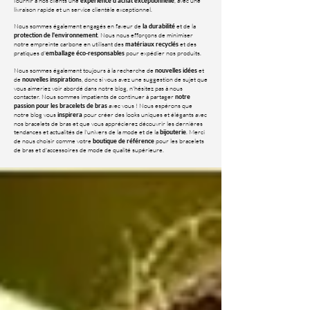
fournir à nos clients une
, avec une
expérience d'achat exceptionnelle
livraison rapide et un service clientèle exceptionnel.
Nous sommes également engagés en faveur de
et de la
la durabilité
. Nous nous efforçons de minimiser
protection de l'environnement
notre empreinte carbone en utilisant des
et des
matériaux recyclés
pratiques d'
pour expédier nos produits.
emballage éco-responsables
Nous sommes également toujours à la recherche de
et
nouvelles idées
de
s, donc si vous avez une suggestion de sujet que
nouvelles inspiration
vous aimeriez voir abordé dans notre blog, n'hésitez pas à nous
contacter. Nous sommes impatients de continuer à partager
notre
avec vous ! Nous espérons que
passion pour les bracelets de bras
notre blog vous
pour créer des looks uniques et élégants avec
inspirera
nos bracelets de bras et que vous apprécierez découvrir les dernières
tendances et actualités de l'univers de la mode et de la
. Merci
bijouterie
de nous choisir comme votre
pour les bracelets
boutique de référence
de bras et d'accessoires de mode de qualité supérieure.