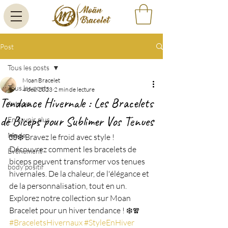
Post
Tous les posts
Moan Bracelet
Tous les posts
4 déc. 2023
2 min de lecture
Tendance Hivernale : Les Bracelets
Astuces
de Biceps pour Sublimer Vos Tenues
En savoir plus
Mode
🧤❄️ Bravez le froid avec style ! 
Découvrez comment les bracelets de 
Evènement
biceps peuvent transformer vos tenues 
body positif
hivernales. De la chaleur, de l'élégance et 
de la personnalisation, tout en un. 
Explorez notre collection sur Moan 
Bracelet pour un hiver tendance ! ❄️🧣 
#BraceletsHivernaux
#StyleEnHiver