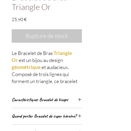
Triangle Or
Prix
25,90 €
Rupture de stock
Le Bracelet de Bras
Triangle
Or
est un bijou au design
géométrique
et audacieux.
Composé de trois lignes qui
forment un triangle, ce bracelet
capture l'essence de la
sophistication
et de la
Caractéristiques Bracelet de biceps
puissance
.
Tour de bras
: 230
Inspiré par le bracelet de biceps
Quand porter Bracelet de super héroïne?
(
légèrement
réglable
)
porté par la célèbre
super-
Dimension
: Ajustable pour
Le Bracelet de Bras Triangle Or se marie
s'adapter à différents tours de bras
héroïne Wonder Woman
des