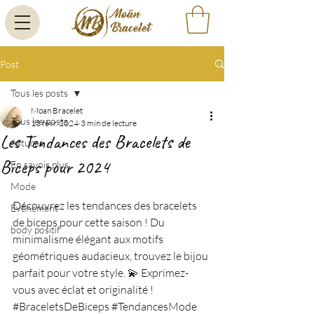
Post
Tous les posts
Moan Bracelet
Tous les posts
13 févr. 2024
3 min de lecture
Les Tendances des Bracelets de
Astuces
Biceps pour 2024
En savoir plus
Mode
Découvrez les tendances des bracelets 
Evènement
de biceps pour cette saison ! Du 
body positif
minimalisme élégant aux motifs 
géométriques audacieux, trouvez le bijou 
parfait pour votre style. 💫 Exprimez-
vous avec éclat et originalité ! 
#BraceletsDeBiceps
#TendancesMode