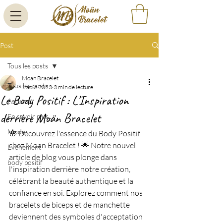
Post
Tous les posts
Moan Bracelet
Tous les posts
1 août 2023
3 min de lecture
Le Body Positif : L'Inspiration
Astuces
derrière Moän Bracelet
En savoir plus
Mode
🌸 Découvrez l'essence du Body Positif 
chez Moan Bracelet ! 🌟 Notre nouvel 
Evènement
article de blog vous plonge dans 
body positif
l'inspiration derrière notre création, 
célébrant la beauté authentique et la 
confiance en soi. Explorez comment nos 
bracelets de biceps et de manchette 
deviennent des symboles d'acceptation 