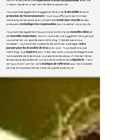
fournir à nos clients une
, avec une
expérience d'achat exceptionnelle
livraison rapide et un service clientèle exceptionnel.
Nous sommes également engagés en faveur de
et de la
la durabilité
. Nous nous efforçons de minimiser
protection de l'environnement
notre empreinte carbone en utilisant des
et des
matériaux recyclés
pratiques d'
pour expédier nos produits.
emballage éco-responsables
Nous sommes également toujours à la recherche de
et
nouvelles idées
de
s, donc si vous avez une suggestion de sujet que
nouvelles inspiration
vous aimeriez voir abordé dans notre blog, n'hésitez pas à nous
contacter. Nous sommes impatients de continuer à partager
notre
avec vous ! Nous espérons que
passion pour les bracelets de bras
notre blog vous
pour créer des looks uniques et élégants avec
inspirera
nos bracelets de bras et que vous apprécierez découvrir les dernières
tendances et actualités de l'univers de la mode et de la
. Merci
bijouterie
de nous choisir comme votre
pour les bracelets
boutique de référence
de bras et d'accessoires de mode de qualité supérieure.