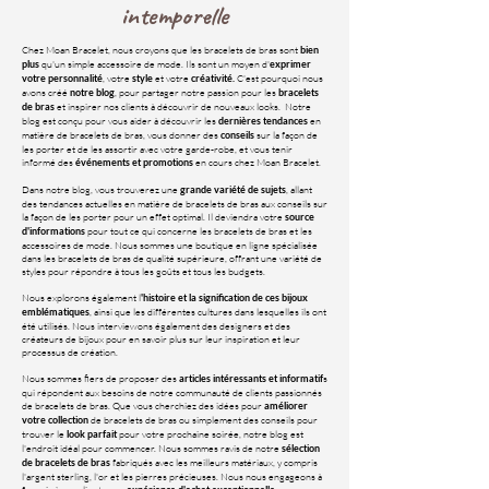
intemporelle
Chez Moan Bracelet, nous croyons que les bracelets de bras sont
bien
qu'un simple accessoire de mode. Ils sont un moyen d'
plus
exprimer
, votre
et votre
C'est pourquoi nous
votre personnalité
style
créativité.
avons créé
, pour partager notre passion pour les
notre blog
bracelets
et inspirer nos clients à découvrir de nouveaux looks. Notre
de bras
blog est conçu pour vous aider à découvrir les
en
dernières tendances
matière de bracelets de bras, vous donner des
sur la façon de
conseils
les porter et de les assortir avec votre garde-robe, et vous tenir
informé des
en cours chez Moan Bracelet.
événements et promotions
Dans notre blog, vous trouverez une
, allant
grande variété de sujets
des tendances actuelles en matière de bracelets de bras aux conseils sur
la façon de les porter pour un effet optimal. Il deviendra votre
source
pour tout ce qui concerne les bracelets de bras et les
d'informations
accessoires de mode. Nous sommes une boutique en ligne spécialisée
dans les bracelets de bras de qualité supérieure, offrant une variété de
styles pour répondre à tous les goûts et tous les budgets.
Nous explorons également l
'histoire et la signification de ces bijoux
, ainsi que les différentes cultures dans lesquelles ils ont
emblématiques
été utilisés. Nous interviewons également des designers et des
créateurs de bijoux pour en savoir plus sur leur inspiration et leur
processus de création.
Nous sommes fiers de proposer des
s
articles intéressants et informatif
qui répondent aux besoins de notre communauté de clients passionnés
de bracelets de bras. Que vous cherchiez des idées pour
améliorer
de bracelets de bras ou simplement des conseils pour
votre collection
trouver le
pour votre prochaine soirée, notre blog est
look parfait
l'endroit idéal pour commencer. Nous sommes ravis de notre
sélection
fabriqués avec les meilleurs matériaux, y compris
de bracelets de bras
l'argent sterling, l'or et les pierres précieuses. Nous nous engageons à