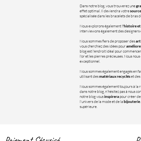
Dans notre blog, vous trouverez une
gra
effet optimal. Il deviendra votre
source
spécialisée dans les bracelets de bras d
Nous explorons également l
'histoire e
interviewons également des designers et 
Nous sommes fiers de proposer des
art
vous cherchiez des idées pour
améliore
blog est l'endroit idéal pour commence
l'or et les pierres précieuses. Nous nous
exceptionnel.
Nous sommes également engagés en fa
utilisant des
matériaux recyclés
et des
Nous sommes également toujours à la 
dans notre blog, n'hésitez pas à nous c
notre blog vous
inspirera
pour créer des
l'univers de la mode et de la
bijouterie
supérieure.
Paiement Sécurisé
P