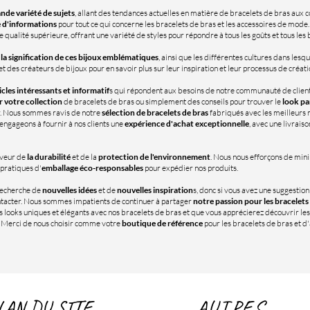
nde variété de sujets
, allant des tendances actuelles en matière de bracelets de bras aux co
 d'informations
pour tout ce qui concerne les bracelets de bras et les accessoires de mod
e qualité supérieure, offrant une variété de styles pour répondre à tous les goûts et tous les
t la signification de ces bijoux emblématiques
, ainsi que les différentes cultures dans lesque
des créateurs de bijoux pour en savoir plus sur leur inspiration et leur processus de créati
icles intéressants et informatif
s qui répondent aux besoins de notre communauté de client
r votre collection
de bracelets de bras ou simplement des conseils pour trouver le
look pa
r. Nous sommes ravis de notre
sélection de bracelets de bras
fabriqués avec les meilleurs m
 engageons à fournir à nos clients une
expérience d'achat exceptionnelle
, avec une livraiso
veur de
la durabilité
et de la
protection de l'environnement
. Nous nous efforçons de min
 pratiques d'
emballage éco-responsables
pour expédier nos produits.
recherche de
nouvelles idées
et de
nouvelles inspiration
s, donc si vous avez une suggestio
ontacter. Nous sommes impatients de continuer à partager
notre passion pour les bracelets
 looks uniques et élégants avec nos bracelets de bras et que vous apprécierez découvrir les
. Merci de nous choisir comme votre
boutique de référence
pour les bracelets de bras et 
LAN DU SITE
AUTRES