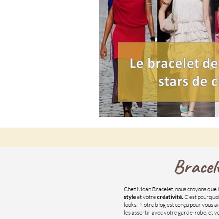
Bracel
Chez Moan Bracelet, nous croyons que l
style
et votre
créativité.
C'est pourquoi
looks. Notre blog est conçu pour vous a
les assortir avec votre garde-robe, et 