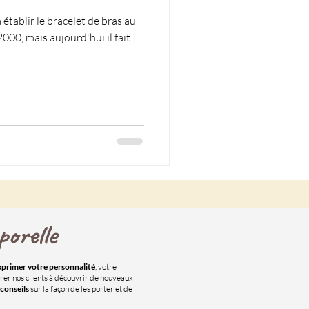
elet de bras au
00, mais aujourd'hui il fait
orelle
xprimer votre personnalité
, votre
irer nos clients à découvrir de nouveaux
conseils
sur la façon de les porter et de