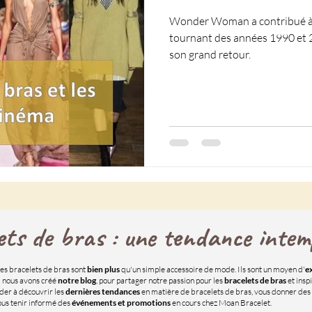
Wonder Woman a contribué à établir le brac
tournant des années 1990 et 20
son grand retour.
ets de bras : une tendance intemp
es bracelets de bras sont
bien plus
qu'un simple accessoire de mode. Ils sont un moyen d'
e
 nous avons créé
notre blog
, pour partager notre passion pour les
bracelets de bras
et insp
ider à découvrir les
dernières tendances
en matière de bracelets de bras, vous donner des
vous tenir informé des
événements et promotions
en cours chez Moan Bracelet.