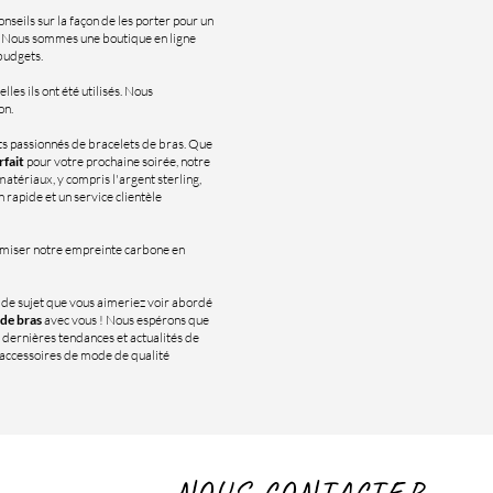
nseils sur la façon de les porter pour un
e. Nous sommes une boutique en ligne
 budgets.
lles ils ont été utilisés. Nous
on.
s passionnés de bracelets de bras. Que
rfait
pour votre prochaine soirée, notre
atériaux, y compris l'argent sterling,
n rapide et un service clientèle
imiser notre empreinte carbone en
n de sujet que vous aimeriez voir abordé
 de bras
avec vous ! Nous espérons que
 dernières tendances et actualités de
d'accessoires de mode de qualité
NOUS CONTACTER