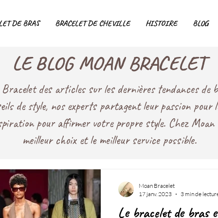
LET DE BRAS
BRACELET DE CHEVILLE
HISTOIRE
BLOG
LE BLOG MOAN BRACELET
racelet des articles sur les dernières tendances de bi
seils de style, nos experts partagent leur passion pour 
nspiration pour affirmer votre propre style. Chez Moan 
meilleur choix et le meilleur service possible.
Moan Bracelet
17 janv. 2023
3 min de lectur
Le bracelet de bras e