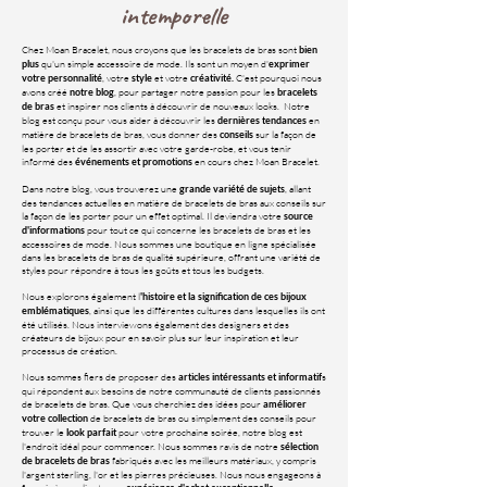
intemporelle
Chez Moan Bracelet, nous croyons que les bracelets de bras sont
bien
qu'un simple accessoire de mode. Ils sont un moyen d'
plus
exprimer
, votre
et votre
C'est pourquoi nous
votre personnalité
style
créativité.
avons créé
, pour partager notre passion pour les
notre blog
bracelets
et inspirer nos clients à découvrir de nouveaux looks. Notre
de bras
blog est conçu pour vous aider à découvrir les
en
dernières tendances
matière de bracelets de bras, vous donner des
sur la façon de
conseils
les porter et de les assortir avec votre garde-robe, et vous tenir
informé des
en cours chez Moan Bracelet.
événements et promotions
Dans notre blog, vous trouverez une
, allant
grande variété de sujets
des tendances actuelles en matière de bracelets de bras aux conseils sur
la façon de les porter pour un effet optimal. Il deviendra votre
source
pour tout ce qui concerne les bracelets de bras et les
d'informations
accessoires de mode. Nous sommes une boutique en ligne spécialisée
dans les bracelets de bras de qualité supérieure, offrant une variété de
styles pour répondre à tous les goûts et tous les budgets.
Nous explorons également l
'histoire et la signification de ces bijoux
, ainsi que les différentes cultures dans lesquelles ils ont
emblématiques
été utilisés. Nous interviewons également des designers et des
créateurs de bijoux pour en savoir plus sur leur inspiration et leur
processus de création.
Nous sommes fiers de proposer des
s
articles intéressants et informatif
qui répondent aux besoins de notre communauté de clients passionnés
de bracelets de bras. Que vous cherchiez des idées pour
améliorer
de bracelets de bras ou simplement des conseils pour
votre collection
trouver le
pour votre prochaine soirée, notre blog est
look parfait
l'endroit idéal pour commencer. Nous sommes ravis de notre
sélection
fabriqués avec les meilleurs matériaux, y compris
de bracelets de bras
l'argent sterling, l'or et les pierres précieuses. Nous nous engageons à