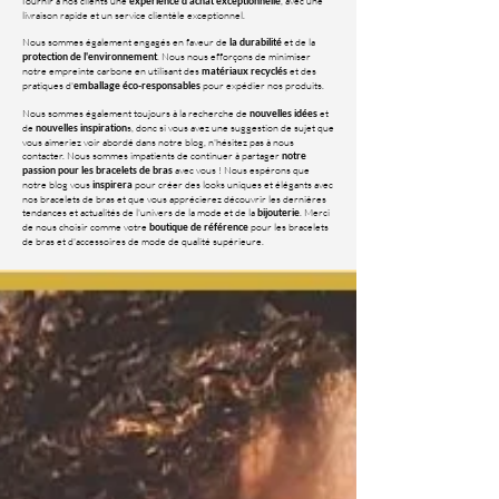
fournir à nos clients une
, avec une
expérience d'achat exceptionnelle
livraison rapide et un service clientèle exceptionnel.
Nous sommes également engagés en faveur de
et de la
la durabilité
. Nous nous efforçons de minimiser
protection de l'environnement
notre empreinte carbone en utilisant des
et des
matériaux recyclés
pratiques d'
pour expédier nos produits.
emballage éco-responsables
Nous sommes également toujours à la recherche de
et
nouvelles idées
de
s, donc si vous avez une suggestion de sujet que
nouvelles inspiration
vous aimeriez voir abordé dans notre blog, n'hésitez pas à nous
contacter. Nous sommes impatients de continuer à partager
notre
avec vous ! Nous espérons que
passion pour les bracelets de bras
notre blog vous
pour créer des looks uniques et élégants avec
inspirera
nos bracelets de bras et que vous apprécierez découvrir les dernières
tendances et actualités de l'univers de la mode et de la
. Merci
bijouterie
de nous choisir comme votre
pour les bracelets
boutique de référence
de bras et d'accessoires de mode de qualité supérieure.