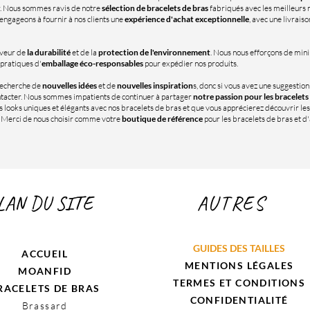
r. Nous sommes ravis de notre
sélection de bracelets de bras
fabriqués avec les meilleurs m
 engageons à fournir à nos clients une
expérience d'achat exceptionnelle
, avec une livraiso
veur de
la durabilité
et de la
protection de l'environnement
. Nous nous efforçons de min
 pratiques d'
emballage éco-responsables
pour expédier nos produits.
recherche de
nouvelles idées
et de
nouvelles inspiration
s, donc si vous avez une suggestio
ontacter. Nous sommes impatients de continuer à partager
notre passion pour les bracelets
 looks uniques et élégants avec nos bracelets de bras et que vous apprécierez découvrir les
. Merci de nous choisir comme votre
boutique de référence
pour les bracelets de bras et 
LAN DU SITE
AUTRES
GUIDES DES TAILLES
ACCUEIL
MENTIONS LÉGALES
MOANFID
TERMES ET CONDITIONS
RACELETS DE BRAS
CONFIDENTIALITÉ
Brassard