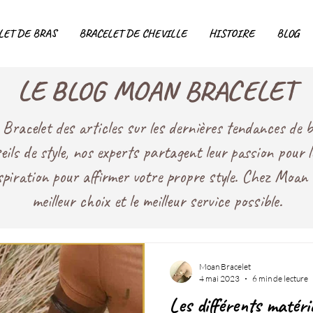
LET DE BRAS
BRACELET DE CHEVILLE
HISTOIRE
BLOG
LE BLOG MOAN BRACELET
racelet des articles sur les dernières tendances de bi
seils de style, nos experts partagent leur passion pour 
nspiration pour affirmer votre propre style. Chez Moan 
meilleur choix et le meilleur service possible.
Moan Bracelet
4 mai 2023
6 min de lecture
Les différents matéri