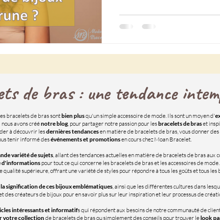
ets de bras : une tendance intemp
es bracelets de bras sont
bien plus
qu'un simple accessoire de mode. Ils sont un moyen d'
e
 nous avons créé
notre blog
, pour partager notre passion pour les
bracelets de bras
et insp
ider à découvrir les
dernières tendances
en matière de bracelets de bras, vous donner des
vous tenir informé des
événements et promotions
en cours chez Moan Bracelet.
nde variété de sujets
, allant des tendances actuelles en matière de bracelets de bras aux co
 d'informations
pour tout ce qui concerne les bracelets de bras et les accessoires de mod
e qualité supérieure, offrant une variété de styles pour répondre à tous les goûts et tous les
t la signification de ces bijoux emblématiques
, ainsi que les différentes cultures dans lesque
des créateurs de bijoux pour en savoir plus sur leur inspiration et leur processus de créati
icles intéressants et informatif
s qui répondent aux besoins de notre communauté de client
r votre collection
de bracelets de bras ou simplement des conseils pour trouver le
look pa