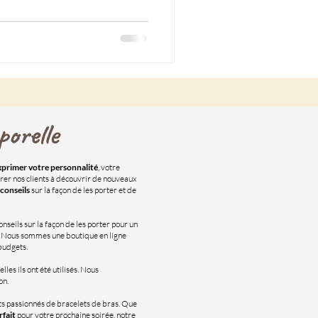
orelle
xprimer votre personnalité
, votre
irer nos clients à découvrir de nouveaux
conseils
sur la façon de les porter et de
nseils sur la façon de les porter pour un
e. Nous sommes une boutique en ligne
 budgets.
lles ils ont été utilisés. Nous
on.
s passionnés de bracelets de bras. Que
rfait
pour votre prochaine soirée, notre