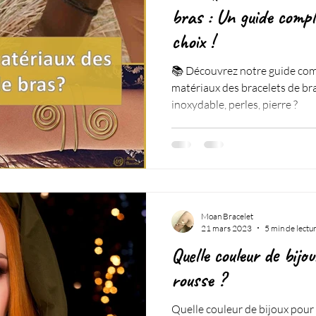
bras : Un guide compl
choix !
📚 Découvrez notre guide comp
matériaux des bracelets de bras
inoxydable, perles, pierre ?
Moan Bracelet
21 mars 2023
5 min de lectu
Quelle couleur de bijo
rousse ?
Quelle couleur de bijoux pour