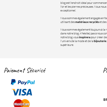
blog est l'endroit idéal pour commence
l'or et les pierres précieuses. Nous nous
exceptionnel.
Nous sommes également engagés en fa
utilisant des
matériaux recyclés
et des
Nous sommes également toujours à la 
dans notre blog, n'hésitez pas à nous c
notre blog vous
inspirera
pour créer des
l'univers de la mode et de la
bijouterie
supérieure.
Paiement Sécurisé
P
B