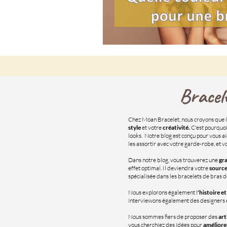
Bracel
Chez Moan Bracelet, nous croyons que l
style
et votre
créativité.
C'est pourquoi
looks. Notre blog est conçu pour vous a
les assortir avec votre garde-robe, et 
Dans notre blog, vous trouverez une
gra
effet optimal. Il deviendra votre
source
spécialisée dans les bracelets de bras d
Nous explorons également l
'histoire e
interviewons également des designers et 
Nous sommes fiers de proposer des
art
vous cherchiez des idées pour
améliore