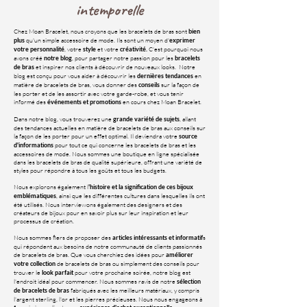
intemporelle
Chez Moan Bracelet, nous croyons que les bracelets de bras sont
bien
qu'un simple accessoire de mode. Ils sont un moyen d'
plus
exprimer
, votre
et votre
C'est pourquoi nous
votre personnalité
style
créativité.
avons créé
, pour partager notre passion pour les
notre blog
bracelets
et inspirer nos clients à découvrir de nouveaux looks. Notre
de bras
blog est conçu pour vous aider à découvrir les
en
dernières tendances
matière de bracelets de bras, vous donner des
sur la façon de
conseils
les porter et de les assortir avec votre garde-robe, et vous tenir
informé des
en cours chez Moan Bracelet.
événements et promotions
Dans notre blog, vous trouverez une
, allant
grande variété de sujets
des tendances actuelles en matière de bracelets de bras aux conseils sur
la façon de les porter pour un effet optimal. Il deviendra votre
source
pour tout ce qui concerne les bracelets de bras et les
d'informations
accessoires de mode. Nous sommes une boutique en ligne spécialisée
dans les bracelets de bras de qualité supérieure, offrant une variété de
styles pour répondre à tous les goûts et tous les budgets.
Nous explorons également l
'histoire et la signification de ces bijoux
, ainsi que les différentes cultures dans lesquelles ils ont
emblématiques
été utilisés. Nous interviewons également des designers et des
créateurs de bijoux pour en savoir plus sur leur inspiration et leur
processus de création.
Nous sommes fiers de proposer des
s
articles intéressants et informatif
qui répondent aux besoins de notre communauté de clients passionnés
de bracelets de bras. Que vous cherchiez des idées pour
améliorer
de bracelets de bras ou simplement des conseils pour
votre collection
trouver le
pour votre prochaine soirée, notre blog est
look parfait
l'endroit idéal pour commencer. Nous sommes ravis de notre
sélection
fabriqués avec les meilleurs matériaux, y compris
de bracelets de bras
l'argent sterling, l'or et les pierres précieuses. Nous nous engageons à