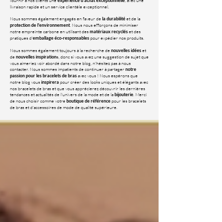
fournir à nos clients une
, avec une
expérience d'achat exceptionnelle
livraison rapide et un service clientèle exceptionnel.
Nous sommes également engagés en faveur de
et de la
la durabilité
. Nous nous efforçons de minimiser
protection de l'environnement
notre empreinte carbone en utilisant des
et des
matériaux recyclés
pratiques d'
pour expédier nos produits.
emballage éco-responsables
Nous sommes également toujours à la recherche de
et
nouvelles idées
de
s, donc si vous avez une suggestion de sujet que
nouvelles inspiration
vous aimeriez voir abordé dans notre blog, n'hésitez pas à nous
contacter. Nous sommes impatients de continuer à partager
notre
avec vous ! Nous espérons que
passion pour les bracelets de bras
notre blog vous
pour créer des looks uniques et élégants avec
inspirera
nos bracelets de bras et que vous apprécierez découvrir les dernières
tendances et actualités de l'univers de la mode et de la
. Merci
bijouterie
de nous choisir comme votre
pour les bracelets
boutique de référence
de bras et d'accessoires de mode de qualité supérieure.