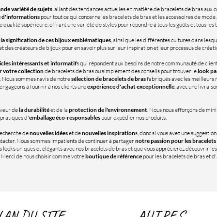
nde variété de sujets
, allant des tendances actuelles en matière de bracelets de bras aux co
 d'informations
pour tout ce qui concerne les bracelets de bras et les accessoires de mod
e qualité supérieure, offrant une variété de styles pour répondre à tous les goûts et tous les
t la signification de ces bijoux emblématiques
, ainsi que les différentes cultures dans lesque
des créateurs de bijoux pour en savoir plus sur leur inspiration et leur processus de créati
icles intéressants et informatif
s qui répondent aux besoins de notre communauté de client
r votre collection
de bracelets de bras ou simplement des conseils pour trouver le
look pa
r. Nous sommes ravis de notre
sélection de bracelets de bras
fabriqués avec les meilleurs m
 engageons à fournir à nos clients une
expérience d'achat exceptionnelle
, avec une livraiso
veur de
la durabilité
et de la
protection de l'environnement
. Nous nous efforçons de min
 pratiques d'
emballage éco-responsables
pour expédier nos produits.
recherche de
nouvelles idées
et de
nouvelles inspiration
s, donc si vous avez une suggestio
ontacter. Nous sommes impatients de continuer à partager
notre passion pour les bracelets
 looks uniques et élégants avec nos bracelets de bras et que vous apprécierez découvrir les
. Merci de nous choisir comme votre
boutique de référence
pour les bracelets de bras et 
LAN DU SITE
AUTRES