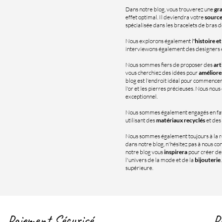
Dans notre blog, vous trouverez une
gra
effet optimal. Il deviendra votre
source
spécialisée dans les bracelets de bras d
Nous explorons également l
'histoire e
interviewons également des designers et 
Nous sommes fiers de proposer des
art
vous cherchiez des idées pour
améliore
blog est l'endroit idéal pour commence
l'or et les pierres précieuses. Nous nous
exceptionnel.
Nous sommes également engagés en fa
utilisant des
matériaux recyclés
et des
Nous sommes également toujours à la 
dans notre blog, n'hésitez pas à nous c
notre blog vous
inspirera
pour créer des
l'univers de la mode et de la
bijouterie
supérieure.
Paiement Sécurisé
P