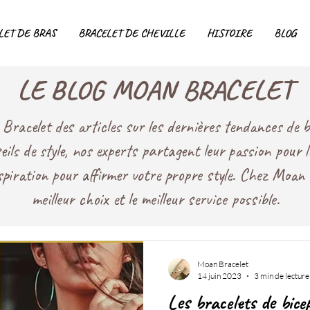
LET DE BRAS
BRACELET DE CHEVILLE
HISTOIRE
BLOG
LE BLOG MOAN BRACELET
racelet des articles sur les dernières tendances de bi
seils de style, nos experts partagent leur passion pour 
nspiration pour affirmer votre propre style. Chez Moan 
meilleur choix et le meilleur service possible.
Moan Bracelet
14 juin 2023
3 min de lecture
Les bracelets de bice