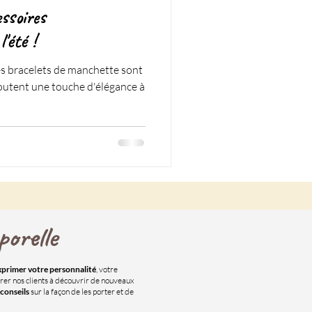
ssoires
'été !
es bracelets de manchette sont
joutent une touche d'élégance à
orelle
xprimer votre personnalité
, votre
irer nos clients à découvrir de nouveaux
conseils
sur la façon de les porter et de