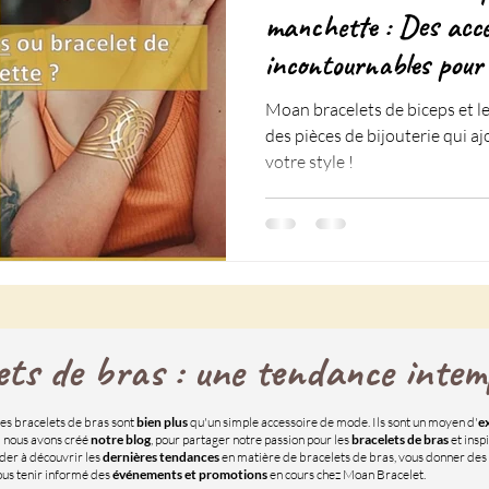
manchette : Des acce
incontournables pour l
Moan bracelets de biceps et l
des pièces de bijouterie qui a
votre style !
ets de bras : une tendance intemp
es bracelets de bras sont
bien plus
qu'un simple accessoire de mode. Ils sont un moyen d'
e
 nous avons créé
notre blog
, pour partager notre passion pour les
bracelets de bras
et insp
ider à découvrir les
dernières tendances
en matière de bracelets de bras, vous donner des
vous tenir informé des
événements et promotions
en cours chez Moan Bracelet.