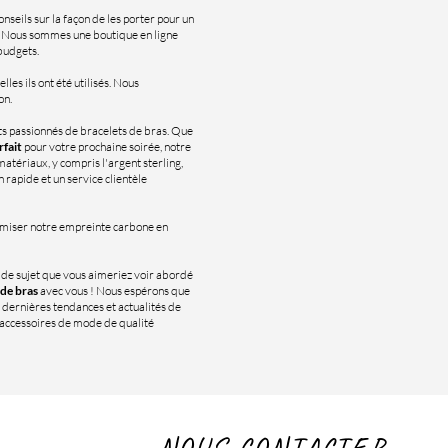
nseils sur la façon de les porter pour un
e. Nous sommes une boutique en ligne
 budgets.
lles ils ont été utilisés. Nous
on.
s passionnés de bracelets de bras. Que
rfait
pour votre prochaine soirée, notre
atériaux, y compris l'argent sterling,
n rapide et un service clientèle
imiser notre empreinte carbone en
n de sujet que vous aimeriez voir abordé
 de bras
avec vous ! Nous espérons que
 dernières tendances et actualités de
d'accessoires de mode de qualité
NOUS CONTACTER