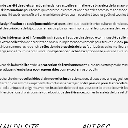
nde variété de sujets
, allant des tendances actuelles en matière de bracelets de bras aux co
 d'informations
pour tout ce qui concerne les bracelets de bras et les accessoires de mod
e qualité supérieure, offrant une variété de styles pour répondre à tous les goûts et tous les
t la signification de ces bijoux emblématiques
, ainsi que les différentes cultures dans lesque
des créateurs de bijoux pour en savoir plus sur leur inspiration et leur processus de créati
icles intéressants et informatif
s qui répondent aux besoins de notre communauté de client
r votre collection
de bracelets de bras ou simplement des conseils pour trouver le
look pa
r. Nous sommes ravis de notre
sélection de bracelets de bras
fabriqués avec les meilleurs m
 engageons à fournir à nos clients une
expérience d'achat exceptionnelle
, avec une livraiso
veur de
la durabilité
et de la
protection de l'environnement
. Nous nous efforçons de min
 pratiques d'
emballage éco-responsables
pour expédier nos produits.
recherche de
nouvelles idées
et de
nouvelles inspiration
s, donc si vous avez une suggestio
ontacter. Nous sommes impatients de continuer à partager
notre passion pour les bracelets
 looks uniques et élégants avec nos bracelets de bras et que vous apprécierez découvrir les
. Merci de nous choisir comme votre
boutique de référence
pour les bracelets de bras et 
LAN DU SITE
AUTRES