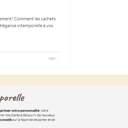
inement! Comment les cachets
'élégance intemporelle à vos
orelle
xprimer votre personnalité
, votre
irer nos clients à découvrir de nouveaux
conseils
sur la façon de les porter et de