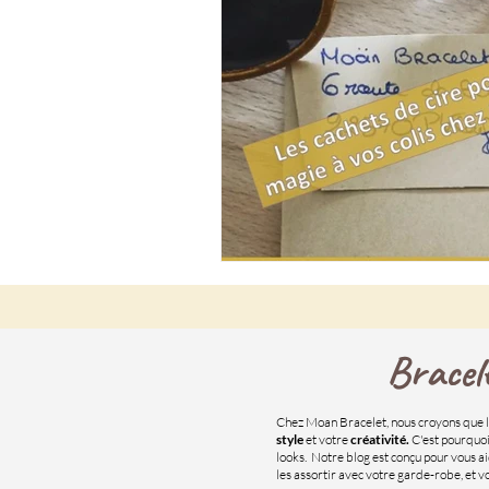
Bracel
Chez Moan Bracelet, nous croyons que l
style
et votre
créativité.
C'est pourquoi
looks. Notre blog est conçu pour vous a
les assortir avec votre garde-robe, et 