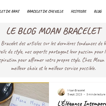
LET DE BRAS
BRACELET DE CHEVILLE
HISTOIRE
BLOG
LE BLOG MOAN BRACELET
racelet des articles sur les dernières tendances de bi
seils de style, nos experts partagent leur passion pour 
nspiration pour affirmer votre propre style. Chez Moan 
meilleur choix et le meilleur service possible.
Moan Bracelet
5 sept. 2023
3 min de lecture
L'Élégance Intempore