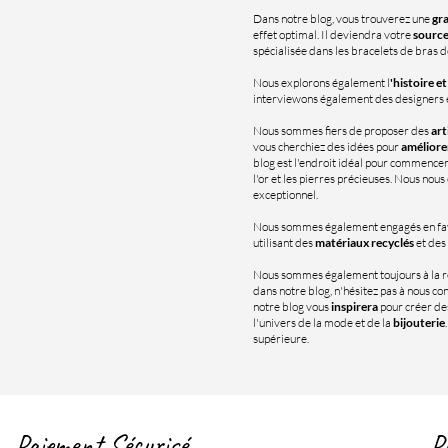
Dans notre blog, vous trouverez une
gra
effet optimal. Il deviendra votre
source
spécialisée dans les bracelets de bras d
Nous explorons également l
'histoire e
interviewons également des designers et 
Nous sommes fiers de proposer des
art
vous cherchiez des idées pour
améliore
blog est l'endroit idéal pour commence
l'or et les pierres précieuses. Nous nous
exceptionnel.
Nous sommes également engagés en fa
utilisant des
matériaux recyclés
et des
Nous sommes également toujours à la 
dans notre blog, n'hésitez pas à nous c
notre blog vous
inspirera
pour créer des
l'univers de la mode et de la
bijouterie
supérieure.
Paiement Sécurisé
P