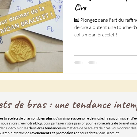
Cire
💌 Plongez dans l'art du raff
de cire ajoutent une touche d
colis moan bracelet !
ets de bras : une tendance intemp
es bracelets de bras sont
bien plus
qu'un simple accessoire de mode. Ils sont un moyen d'
e
 nous avons créé
notre blog
, pour partager notre passion pour les
bracelets de bras
et insp
ider à découvrir les
dernières tendances
en matière de bracelets de bras, vous donner des
vous tenir informé des
événements et promotions
en cours chez Moan Bracelet.