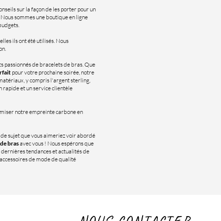
nseils sur la façon de les porter pour un
e. Nous sommes une boutique en ligne
 budgets.
lles ils ont été utilisés. Nous
on.
s passionnés de bracelets de bras. Que
rfait
pour votre prochaine soirée, notre
atériaux, y compris l'argent sterling,
n rapide et un service clientèle
imiser notre empreinte carbone en
n de sujet que vous aimeriez voir abordé
 de bras
avec vous ! Nous espérons que
 dernières tendances et actualités de
d'accessoires de mode de qualité
NOUS CONTACTER