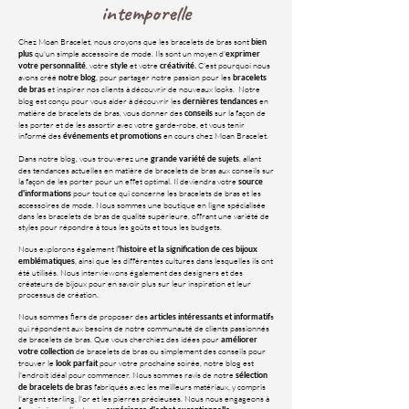
intemporelle
Chez Moan Bracelet, nous croyons que les bracelets de bras sont
bien
qu'un simple accessoire de mode. Ils sont un moyen d'
plus
exprimer
, votre
et votre
C'est pourquoi nous
votre personnalité
style
créativité.
avons créé
, pour partager notre passion pour les
notre blog
bracelets
et inspirer nos clients à découvrir de nouveaux looks. Notre
de bras
blog est conçu pour vous aider à découvrir les
en
dernières tendances
matière de bracelets de bras, vous donner des
sur la façon de
conseils
les porter et de les assortir avec votre garde-robe, et vous tenir
informé des
en cours chez Moan Bracelet.
événements et promotions
Dans notre blog, vous trouverez une
, allant
grande variété de sujets
des tendances actuelles en matière de bracelets de bras aux conseils sur
la façon de les porter pour un effet optimal. Il deviendra votre
source
pour tout ce qui concerne les bracelets de bras et les
d'informations
accessoires de mode. Nous sommes une boutique en ligne spécialisée
dans les bracelets de bras de qualité supérieure, offrant une variété de
styles pour répondre à tous les goûts et tous les budgets.
Nous explorons également l
'histoire et la signification de ces bijoux
, ainsi que les différentes cultures dans lesquelles ils ont
emblématiques
été utilisés. Nous interviewons également des designers et des
créateurs de bijoux pour en savoir plus sur leur inspiration et leur
processus de création.
Nous sommes fiers de proposer des
s
articles intéressants et informatif
qui répondent aux besoins de notre communauté de clients passionnés
de bracelets de bras. Que vous cherchiez des idées pour
améliorer
de bracelets de bras ou simplement des conseils pour
votre collection
trouver le
pour votre prochaine soirée, notre blog est
look parfait
l'endroit idéal pour commencer. Nous sommes ravis de notre
sélection
fabriqués avec les meilleurs matériaux, y compris
de bracelets de bras
l'argent sterling, l'or et les pierres précieuses. Nous nous engageons à