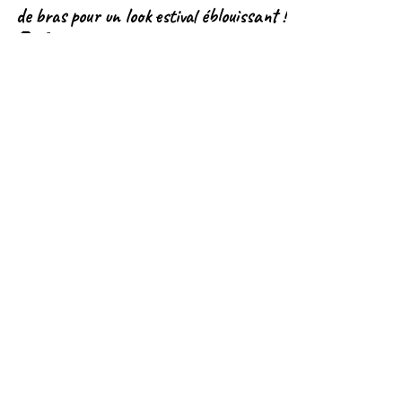
💫 Découvrez notre sélection de bracelets
de bras pour un look estival éblouissant !
💍🌴✨
Les bracelets de bras sont les bijoux indispensables
pour un look estival éblouissant ! Découvrez mes 3
styles préférés ! #braceletdebiceps