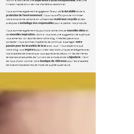
fournir à nos clients une
, avec une
expérience d'achat exceptionnelle
livraison rapide et un service clientèle exceptionnel.
Nous sommes également engagés en faveur de
et de la
la durabilité
. Nous nous efforçons de minimiser
protection de l'environnement
notre empreinte carbone en utilisant des
et des
matériaux recyclés
pratiques d'
pour expédier nos produits.
emballage éco-responsables
Nous sommes également toujours à la recherche de
et
nouvelles idées
de
s, donc si vous avez une suggestion de sujet que
nouvelles inspiration
vous aimeriez voir abordé dans notre blog, n'hésitez pas à nous
contacter. Nous sommes impatients de continuer à partager
notre
avec vous ! Nous espérons que
passion pour les bracelets de bras
notre blog vous
pour créer des looks uniques et élégants avec
inspirera
nos bracelets de bras et que vous apprécierez découvrir les dernières
tendances et actualités de l'univers de la mode et de la
. Merci
bijouterie
de nous choisir comme votre
pour les bracelets
boutique de référence
de bras et d'accessoires de mode de qualité supérieure.